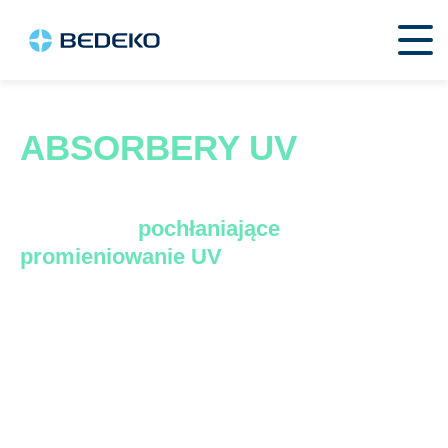
ABSORBERY UV
To dodatki,
pochłaniające
promieniowanie UV
, chroniąc produkty
polimerowe przed degradacją.