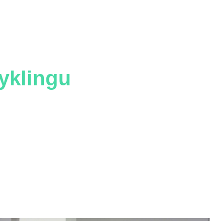
owanych
wić jakość i
yklingu
.