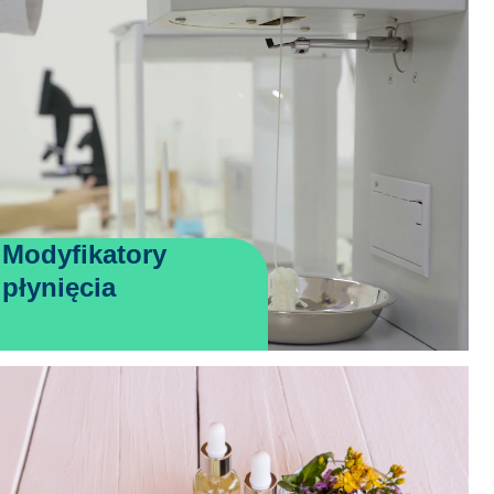
Modyfikatory
płynięcia