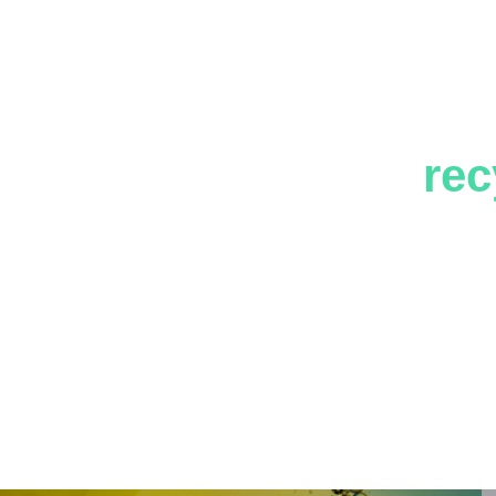
ę modyfikatorów dedyk
cz, jak mogą one popra
ów pochodzących z
rec