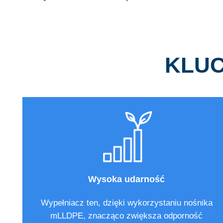
KLU
Wysoka udarność
Wypełniacz ten, dzięki wykorzystaniu nośnika
mLLDPE, znacząco zwiększa odporność