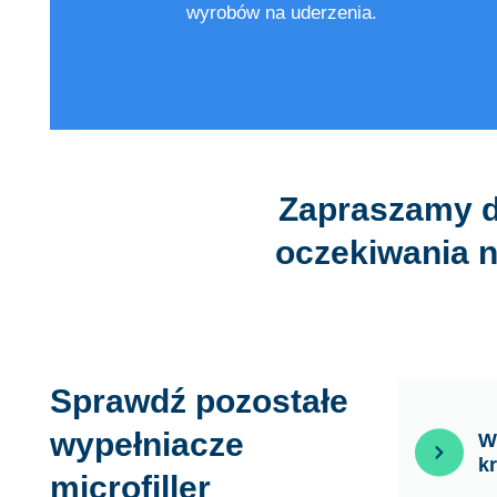
wyrobów na uderzenia.
Zapraszamy d
oczekiwania 
Sprawdź pozostałe
wypełniacze
W
k
microfiller