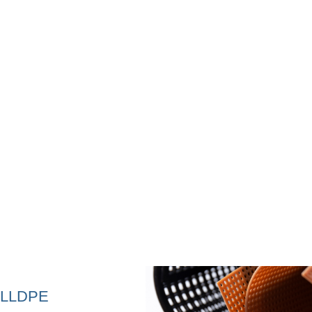
ający właściwości
ktu końcowego.
 mLLDPE