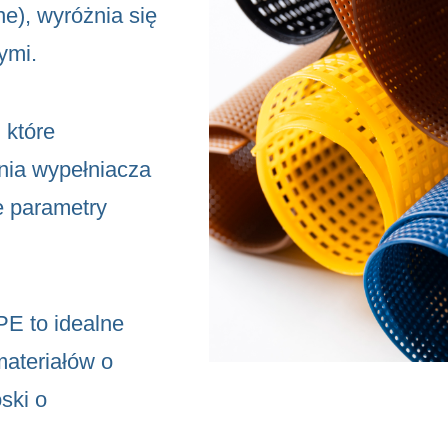
ne), wyróżnia się
ymi.
 które
nia wypełniacza
 parametry
E to idealne
ateriałów o
oski o