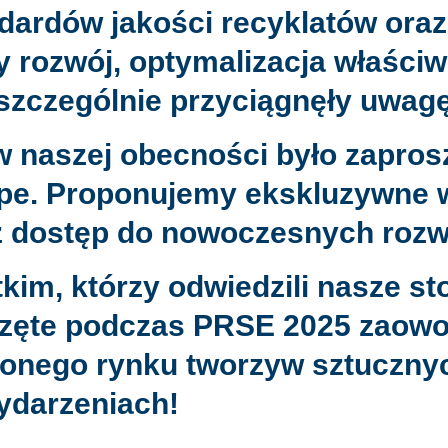
dardów jakości recyklatów oraz
rozwój, optymalizacja właściw
 szczególnie przyciągnęły uwag
naszej obecności było zaprosz
ope. Proponujemy ekskluzywne 
z dostęp do nowoczesnych rozwi
im, którzy odwiedzili nasze st
zęte podczas PRSE 2025 zaowoc
onego rynku tworzyw sztuczny
ydarzeniach!