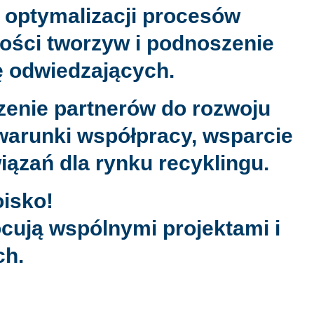
 optymalizacji procesów
ości tworzyw i podnoszenie
ę odwiedzających.
enie partnerów do rozwoju
warunki współpracy, wsparcie
ązań dla rynku recyklingu.
oisko!
ują wspólnymi projektami i
ch.